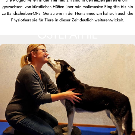
Die Möglichkeiten in der Tiermedizin sind in den letzten Jahren enorm
gewachsen: von künstlichen Hüften über minimalinvasive Eingriffe bis hin
zu Bandscheiben-OPs. Genau wie in der Humanmedizin hat sich auch die
PHYSIOTHERAPIE &
Physiotherapie für Tiere in dieser Zeit deutlich weiterentwickelt.
OSTEPATHIE