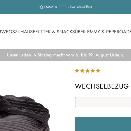
EMMY & PEPE - Der Wau-Effekt
RWEGS
ZUHAUSE
FUTTER & SNACKS
ÜBER EMMY & PEPE
ROAD
Unser Laden in Sinzing macht vom 6. bis 19. August Urlaub.
WECHSELBEZUG 