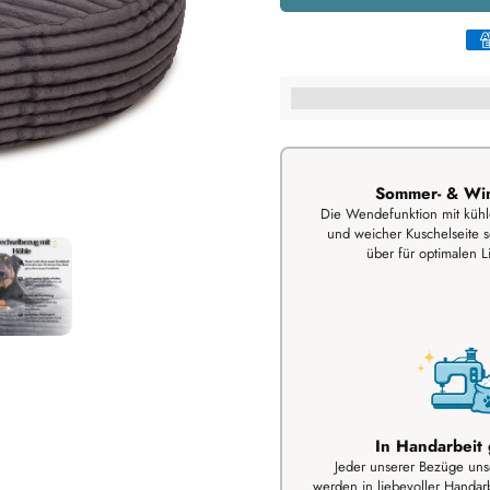
%3Cp%3EHey,%20du%20beko
Sommer- & Win
Die Wendefunktion mit küh
und weicher Kuschelseite s
über für optimalen L
In Handarbeit 
Jeder unserer Bezüge un
werden in liebevoller Handarb