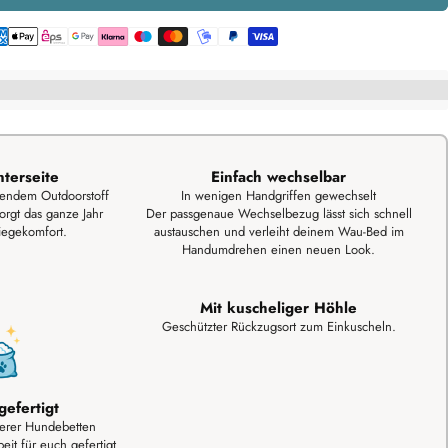
mmst%C2%A0[points_amount]%20f%C3%BCr%20diese%20Bestellung%
terseite
Einfach wechselbar
lendem Outdoorstoff
In wenigen Handgriffen gewechselt
orgt das ganze Jahr
Der passgenaue Wechselbezug lässt sich schnell
iegekomfort.
austauschen und verleiht deinem Wau-Bed im
Handumdrehen einen neuen Look.
Mit kuscheliger Höhle
Geschützter Rückzugsort zum Einkuscheln.
gefertigt
serer Hundebetten
eit für euch gefertigt