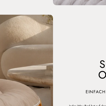
S
O
EINFACH
Jedes Wau-Bed hat auf der