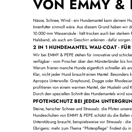
ON EMMY & 
Nässe, Schnee, Wind - ein Hundemantel kann deinem Hun
Innenfutter sinnvoll wäre. Aus diesem Grund haben wir d
10.000 mm Wassersäule - hält trocken auch bei starkem 
Halsband, als auch am Geschirr anleinen - dafür sorgen
2 IN 1 HUNDEMANTEL WAU-COAT - FÜ
Wir bei EMMY & PEPE stehen für innovative und schicke 
verfügbar - vom Pinscher über den Münsterländer bis hin
Warum frieren manche Hunde eigentlich schneller als a
Klar, nicht jeder Hund braucht einen Mantel. Besonders k
Apropos Unterwolle: Greyhound, Dogge oder Rhodesian 
profitieren von einem warmen Mantel, der Muskeln und 
Durch den speziellen Schnitt des Hundemantels wird sow
PFOTENSCHUTZ BEI JEDEM UNTERGRUN
Steine, harscher Schnee und Streusalz: die Pfoten unse
Hundeschuhen von EMMY & PEPE schützt du die Ballen und
Unterstützung braucht, beispielsweise vor Streusalz - d
Übrigens: mehr zum Thema
“Pfotenpflege” findest du i