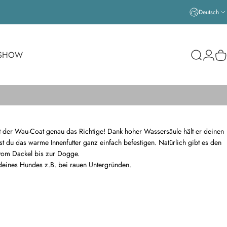
Deutsch
Login
SHOW
Suche
W
t der Wau-Coat genau das Richtige! Dank hoher Wassersäule hält er deinen
nst du das warme Innenfutter ganz einfach befestigen. Natürlich gibt es den
vom Dackel bis zur Dogge.
deines Hundes z.B. bei rauen Untergründen.