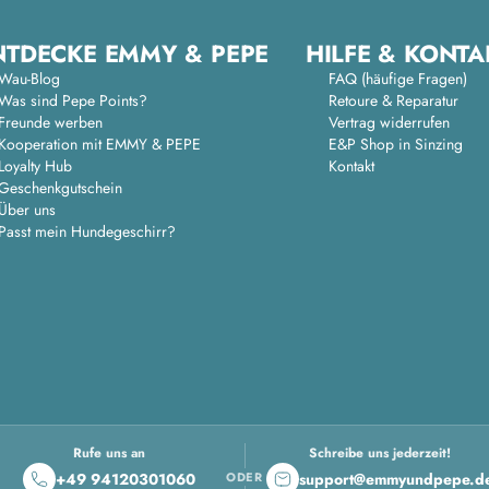
NTDECKE EMMY & PEPE
HILFE & KONTA
Wau-Blog
FAQ (häufige Fragen)
Was sind Pepe Points?
Retoure & Reparatur
Freunde werben
Vertrag widerrufen
Kooperation mit EMMY & PEPE
E&P Shop in Sinzing
Loyalty Hub
Kontakt
Geschenkgutschein
Über uns
Passt mein Hundegeschirr?
Rufe uns an
Schreibe uns jederzeit!
+49 94120301060
support@emmyundpepe.d
ODER