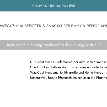
EMMY & PEPE - Der Wau-Effekt
RWEGS
ZUHAUSE
FUTTER & SNACKS
ÜBER EMMY & PEPE
ROAD
Unser Laden in Sinzing macht vom 6. bis 19. August Urlaub.
Du suchst einen Hundemantel, der alles kann? Dann is
Hund trocken. Falls es doch zu kalt werden sollte, kan
Wau-Coat Hundemantel für große und kleine Hunde - 
Unsere Wau-Bootie Pfotenschuhe schützen die Pfoten 