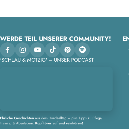
WERDE TEIL UNSERER COMMUNITY!
E
Facebook
Instagram
YouTube
TikTok
Pinterest
Spotify
'SCHLAU & MOTZIG' – UNSER PODCAST
Ehrliche Geschichten
aus dem Hundealltag – plus Tipps zu Pflege,
Training & Abenteuern.
Kopfhörer auf und reinhören!