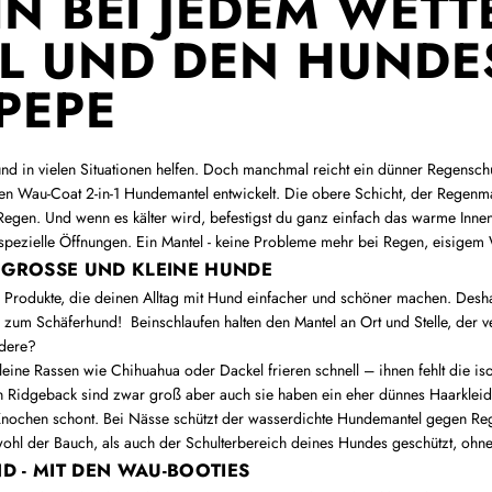
 BEI JEDEM WETTER
UND DEN HUNDES
PEPE
d in vielen Situationen helfen. Doch manchmal reicht ein dünner Regensch
en Wau-Coat 2-in-1 Hundemantel entwickelt. Die obere Schicht, der Regenma
Regen. Und wenn es kälter wird, befestigst du ganz einfach das warme Innen
 spezielle Öffnungen. Ein Mantel - keine Probleme mehr bei Regen, eisige
R GROSSE UND KLEINE HUNDE
Produkte, die deinen Alltag mit Hund einfacher und schöner machen. Desha
 zum Schäferhund! Beinschlaufen halten den Mantel an Ort und Stelle, der 
ndere?
leine Rassen wie Chihuahua oder Dackel frieren schnell – ihnen fehlt die i
Ridgeback sind zwar groß aber auch sie haben ein eher dünnes Haarkleid
Knochen schont. Bei Nässe schützt der wasserdichte Hundemantel gegen Re
ohl der Bauch, als auch der Schulterbereich deines Hundes geschützt, ohn
D - MIT DEN WAU-BOOTIES