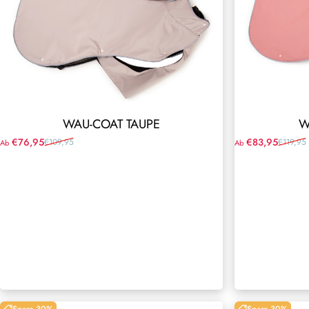
Wau-Coat
WAU-COAT TAUPE
W
€76,95
€83,95
€109,95
€119,95
Ab
Ab
Verkaufspreis
Normaler Preis
Verkaufspreis
Normaler Preis