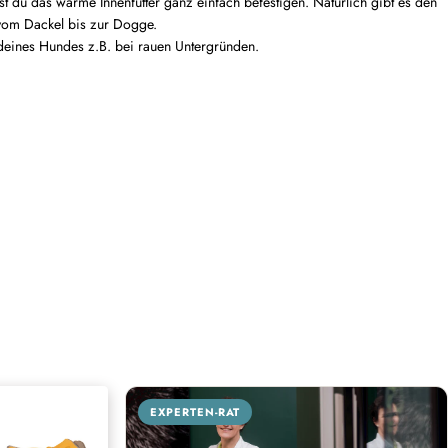
nst du das warme Innenfutter ganz einfach befestigen. Natürlich gibt es den
vom Dackel bis zur Dogge.
deines Hundes z.B. bei rauen Untergründen.
EXPERTEN-RAT