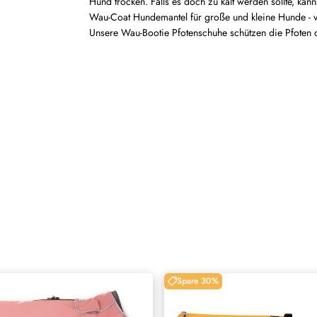
Hund trocken. Falls es doch zu kalt werden sollte, kan
Wau-Coat Hundemantel für große und kleine Hunde - 
Unsere Wau-Bootie Pfotenschuhe schützen die Pfoten 
Spare 30%