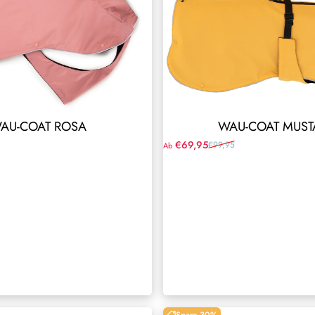
AU-COAT ROSA
WAU-COAT MUST
€69,95
€99,95
Ab
Verkaufspreis
Normaler Preis