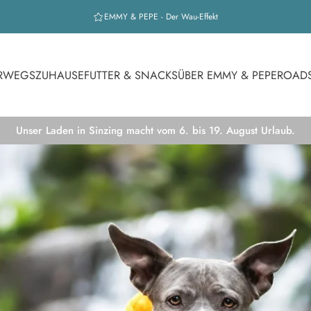
EMMY & PEPE - Der Wau-Effekt
RWEGS
ZUHAUSE
FUTTER & SNACKS
ÜBER EMMY & PEPE
ROAD
Unser Laden in Sinzing macht vom 6. bis 19. August Urlaub.