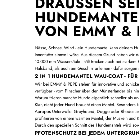
DRAUSSEN SEIN
UNDEMANTEL 
ON EMMY & 
Nässe, Schnee, Wind - ein Hundemantel kann deinem Hun
Innenfutter sinnvoll wäre. Aus diesem Grund haben wir d
10.000 mm Wassersäule - hält trocken auch bei starkem 
Halsband, als auch am Geschirr anleinen - dafür sorgen
2 IN 1 HUNDEMANTEL WAU-COAT - FÜ
Wir bei EMMY & PEPE stehen für innovative und schicke 
verfügbar - vom Pinscher über den Münsterländer bis hin
Warum frieren manche Hunde eigentlich schneller als a
Klar, nicht jeder Hund braucht einen Mantel. Besonders k
Apropos Unterwolle: Greyhound, Dogge oder Rhodesian 
profitieren von einem warmen Mantel, der Muskeln und 
Durch den speziellen Schnitt des Hundemantels wird sow
PFOTENSCHUTZ BEI JEDEM UNTERGRUN