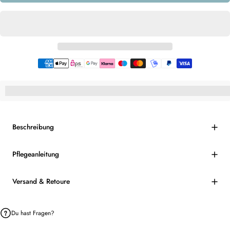
%3Cp%3EHey,%20du%20bekommst%20[points_amount]%20f%C3%BCr%
Beschreibung
Pflegeanleitung
Versand & Retoure
Du hast Fragen?