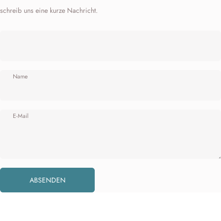
schreib uns eine kurze Nachricht.
Name
E-Mail
Absenden
Nachricht
ABSENDEN