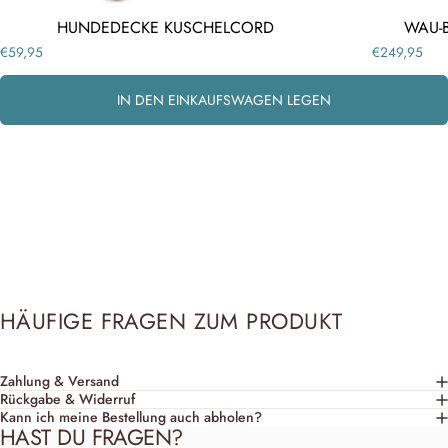
BETTER TOGETHER
HUNDEDECKE KUSCHELCORD
WAU-
€59,95
€249,95
Keine lange Suche, kein Kombinieren – mit unserem
liebevoll zusammengestellten Set hast du direkt alles, was
IN DEN EINKAUFSWAGEN LEGEN
zusammengehört. Perfekt abgestimmt in Design und
Funktion – für dich und deinen Hund.
HÄUFIGE FRAGEN ZUM PRODUKT
Zahlung & Versand
Rückgabe & Widerruf
Kann ich meine Bestellung auch abholen?
HAST DU FRAGEN?