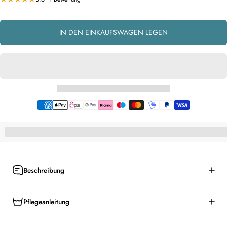
IN DEN EINKAUFSWAGEN LEGEN
%3Cp%3EHey,%20du%20bekommst%20[points_amount]%20f%C3%BCr%
Beschreibung
Pflegeanleitung