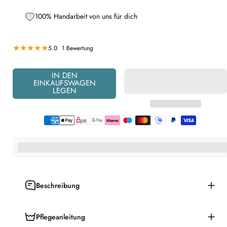
100% Handarbeit von uns für dich
1 Bewertungen insgesamt
5.0
1 Bewertung
IN DEN
EINKAUFSWAGEN
LEGEN
%3Cp%3EHey,%20du%20bekommst%20[points_amount]%20f%C3%B
Beschreibung
Pflegeanleitung