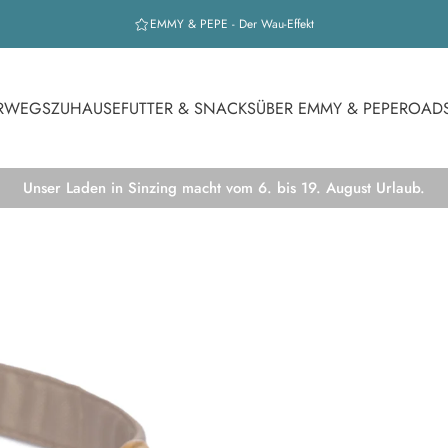
EMMY & PEPE - Der Wau-Effekt
RWEGS
ZUHAUSE
FUTTER & SNACKS
ÜBER EMMY & PEPE
ROAD
Unser Laden in Sinzing macht vom 6. bis 19. August Urlaub.