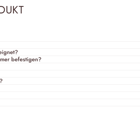
DUKT
eignet?
mmer befestigen?
n?