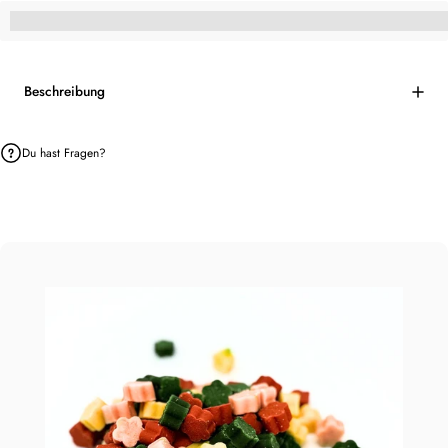
%3Cp%3EHey,%20du%20bekommst%20[points_amount]%20f%C3%BCr%
Beschreibung
Du hast Fragen?