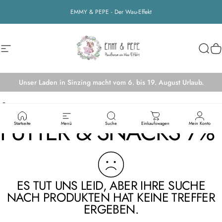
Direkt zum Inhalt
EMMY & PEPE - Der Wau-Effekt
Seitennavigation
EMMY&PEPE
Suche
W
Unser Laden in Sinzing macht vom 6. bis 19. August Urlaub.
Futter & Snacks 7%
FUTTER & SNACKS 7%
Startseite
Menü
Suche
Einkaufswagen
Mein Konto
ES TUT UNS LEID, ABER IHRE SUCHE
NACH PRODUKTEN HAT KEINE TREFFER
ERGEBEN.